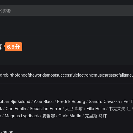
事
6.9分
drebirthofoneoftheworldsmostsuccessfulelectronicmusicartistsofalltime,A
ohan Bjerkelund
/
Aloe Blacc
/
Fredrik Boberg
/
Sandro Cavazza
/
Per 
lk
/
Carl Fohlin
/
Sebastian Furrer
/
大卫·库塔
/
Filip Holm
/
韦克莱夫·让
/
e
/
Magnus Lygdback
/
麦当娜
/
Chris Martin
/
克里斯·马汀
5+08:00