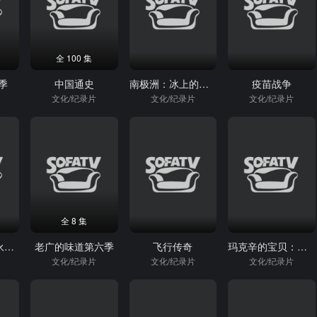
全 100 集
季
中国通史
南极洲：冰上的一年
疫苗战争
文化/纪录片
文化/纪录片
文化/纪录片
全 8 集
贾斯汀·比伯：永不言败
老广的味道第六季
飞行传奇
玛克辛的宝贝：泰勒·派瑞的故事
文化/纪录片
文化/纪录片
文化/纪录片