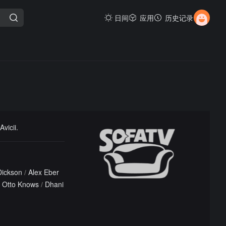
日间
应用
历史记录
vicii.
Dickson
/
Alex Eber
Otto Knows
/
Dhani