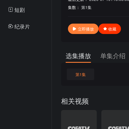
集数：
第1集
短剧
纪录片
立即播放
收藏
选集播放
单集介绍
第1集
相关视频