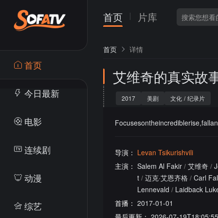
首页
片库
首页
详情
首页
艾维奇的真实故
今日最新
2017
美剧
文化
/
纪录片
电影
Focusesontheincrediblerise,fallan
连续剧
导演：
Levan Tsikurishvili
主演：
Salem Al Fakir
/
艾维奇
/
J
动漫
t
/
迈克·艾恩齐格
/
Carl Fa
Lennevald
/
Laidback Luk
首播：
2017-01-01
综艺
最后更新：
2026-07-19T18:05:5