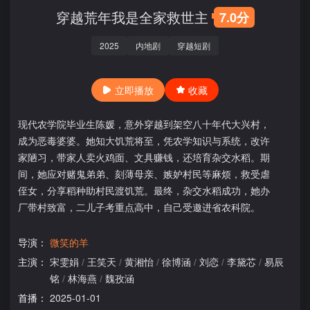
穿越荒年我是全家救世主
7.0分
2025
内地剧
穿越短剧
立即播放
收藏
现代农学院毕业生陈媛，意外穿越到架空八十年代大兴村，
成为恶毒婆婆。她知大饥荒将至，凭农学知识与系统，改许
家陋习，带家人卖火鸡面、文具赚钱，还培育杂交水稻。期
间，她应对赌鬼弟弟、刻薄母亲、嫉妒村民等麻烦，救受虐
侄女，分享稻种助村民渡饥荒。最终，杂交水稻成功，她办
厂带村致富，二儿子考重点高中，自己受邀进省农科院。
导演：
微笑的羊
主演：
宋雯娟
/
王笑天
/
黄湘怡
/
徐博涵
/
刘恋
/
李黛芯
/
易辰
铭
/
林海燕
/
魏孜涵
首播：
2025-01-01