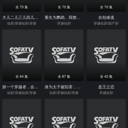
全 70 集
全 70 集
全 70 集
大儿二儿三儿四儿，都是王爷的儿
重生为鹦鹉，我整活超级进化
在劫难逃
短剧/穿越短剧/穿越
穿越短剧
穿越短剧/国产剧
全 64 集
全 87 集
全 43 集
朕一个穿越者，会说英语很稀奇吗
身为太子被陷害，我选择落草为寇
盘王之恋
短剧/穿越短剧/穿越
短剧/穿越短剧/穿越
穿越短剧