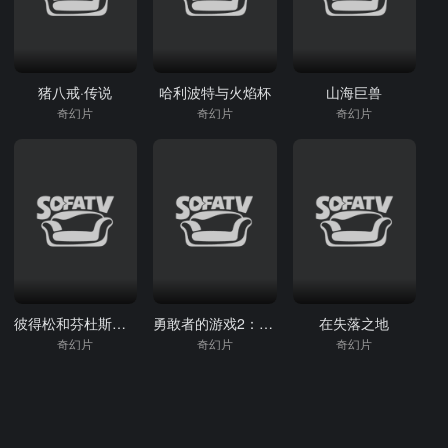
猪八戒·传说
哈利波特与火焰杯
山海巨兽
奇幻片
奇幻片
奇幻片
彼得松和芬杜斯：小活宝-忘年交
勇敢者的游戏2：太空飞行棋
在失落之地
奇幻片
奇幻片
奇幻片