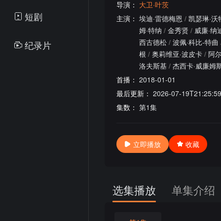
导演：
大卫·叶茨
短剧
主演：
埃迪·雷德梅恩
/
凯瑟琳·沃
姆·特纳
/
金秀贤
/
威廉·纳
西古德松
/
波佩·科比-特曲
纪录片
根
/
奥莉维亚·波皮卡
/
阿尔
洛夫斯基
/
杰西卡·威廉姆
首播：
2018-01-01
最后更新：
2026-07-19T21:25:5
集数：
第1集
立即播放
收藏
选集播放
单集介绍