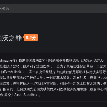
德沃之罪
6.2分
edmayne饰）协助美国魔法部将邪恶的黑巫师格林德沃（约翰尼·德普Johnn
是逃脱了禁锢，他来到了法国巴黎，一是为了集结信徒掀起革命，二是为
勒EzraMiller饰），寄生在克雷登斯身上的默默然是帮助格林德沃实现
法世界里都掀起了轩然大波，一时间草木皆兵。邓布利多（裘德·洛Jude
往巴黎，先格林德沃一步找到克雷登斯。和纽特一起踏上巴黎之旅的，是
他此行的目的，是要找回先前因为吵架而来到巴黎投奔姐姐蒂娜（凯瑟琳·沃特森Ka
·苏朵儿AlisonSudol饰）。