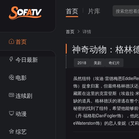
首页
片库
首页
详情
首页
神奇动物：格林
今日最新
2018
美剧
奇幻片
电影
虽然纽特（埃迪·雷德梅恩EddieR
饰）捉拿归案，但最终格林德沃还
藏匿在这里的克雷登斯（埃兹拉·米
连续剧
缺的道具。格林德沃的潜逃在整个魔
秘密的找到了纽特，希望他能够前
动漫
（丹·福格勒DanFogler饰），
eWaterston饰）的恋人奎妮（艾莉森
综艺