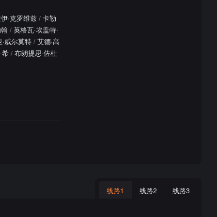
佐伊·克罗维兹
/
卡勒
约翰
/
英格瓦·埃盖特·
卫·威尔莫特
/
艾德·高
·希
/
布朗提思·佐杜
线路1
线路2
线路3