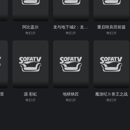
阿比盖尔
龙与地下城2：龙王的愤怒
重启咲良田前篇
奇幻片
奇幻片
奇幻片
哪里
源·彩虹
地狱铁匠
魔游纪Ⅱ兽王之战‎
奇幻片
奇幻片
奇幻片