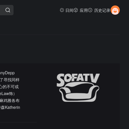
日间
应用
历史记录
yDepp
了寻找同样
野心的不可或
Law饰）
麻鸡雅各布
therin