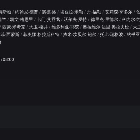
特斯顿
/
约翰尼·德普
/
裘德·洛
/
埃兹拉·米勒
/
丹·福勒
/
艾莉森·萨多尔
/
迪兰
/
凯文·格思里
/
卡门·艾乔戈
/
沃尔夫·罗特
/
德里克·里德尔
/
科内尔·
/
西蒙·米考克
/
大卫·樱井
/
维多利亚·耶茨
/
奥拉维尔·达里·奥拉夫松
/
大
菲·西蒙斯
/
菲奥娜·格拉斯科特
/
杰米·坎贝尔·鲍尔
/
托比·瑞格波
/
约书亚
斯
9+08:00