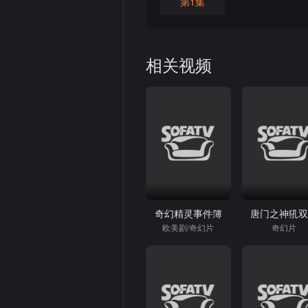
第1集
相关视频
奇幻精灵事件簿
唐门之神犼
欧美剧/奇幻片
奇幻片