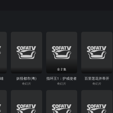
全 2 集
双雄
妖怪都市(粤)
指环王1：护戒使者
百里莲花并蒂开
奇幻片
奇幻片
奇幻片