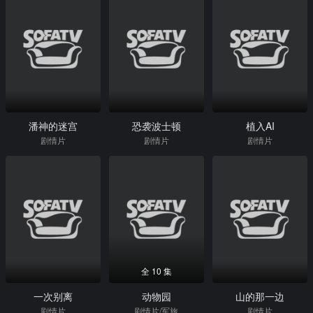
潘神的迷宫
恐袭波士顿
植入AI
剧情片
剧情片
剧情片
全 10 集
一次别离
动物园
山的那一边
剧情片
剧情片/军旅
剧情片