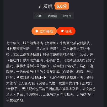
走着瞧
6.8分
2008
内地剧
剧情片
立即播放
收藏
七十年代，城市知青马杰（文章饰）来到西北某农村插队，
被村里漂亮种驴——黑六的叫声吸引。马杰嫌黑六不让他
骑，某次工伤在诊所缝针时偷了麻醉剂打给黑六，队长大莲
（岳红饰）以为黑六生病，心急如焚。马杰奇迹般地“治愈”了
黑六，赢得大莲和队里的信任，成为牲口饲养员。马杰一边
喂驴，一边偷偷与村里的女青年彩凤（白静饰）相恋。与此
同时，马杰对黑六只配种不干活的特殊待遇愈发不满，并对
大莲“驴比人值钱”的论调暗自气愤，发泄中竟打坏了黑六的
“命根子”。无法配种也不能干活的黑六被马杰宰杀，却没曾想
黑六的弟弟，毛驴黑七，从此与马杰不共戴天。人与驴的斗
争愈演愈烈。