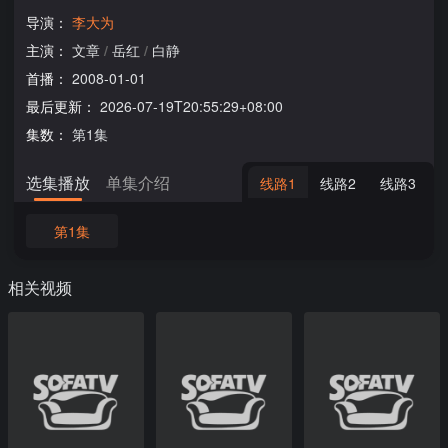
导演：
李大为
主演：
文章
/
岳红
/
白静
首播：
2008-01-01
最后更新：
2026-07-19T20:55:29+08:00
集数：
第1集
选集播放
单集介绍
线路1
线路2
线路3
第1集
相关视频