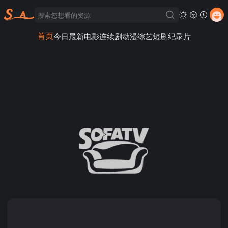
首页
今日最新
电影
连续剧
动漫
综艺
短剧
纪录片