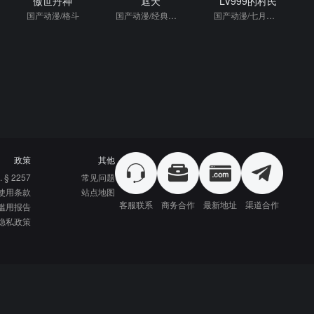
傲世丹神
遮天
LV999的村民
国产动漫/格斗
国产动漫/经典国漫/格斗
国产动漫/七月新番/热血/日本动漫
政策
其他
. § 2257
常见问题
使用条款
站点地图
客服联系
商务合作
最新地址
渠道合作
滥用报告
隐私政策