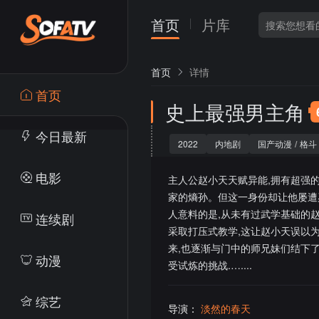
首页
片库
首页
详情
首页
史上最强男主角
今日最新
2022
内地剧
国产动漫
/
格斗
电影
主人公赵小天天赋异能,拥有超强
家的熵孙。但这一身份却让他屡遭
人意料的是,从未有过武学基础的
连续剧
采取打压式教学,这让赵小天误以
来,也逐渐与门中的师兄妹们结下
动漫
受试炼的挑战.…....
综艺
导演：
淡然的春天