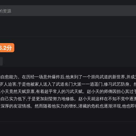
6.2分
的自愈能力。在历经一场意外爆炸后,他来到了一个崇尚武道的新世界,并成
歹人迫害,于是他被家人送入了武道名门大派一一逍遥门,修习武艺防身。
赵小天竟然天赋异禀,有着超乎常人的习武天赋。赵小天的师傳因担心其过于
为自己实力低下,于是更加刻莹努力地修炼。赵小天就这样在不知不觉中逐
了深厚的友谊情感。然而随着他实力的增长,潜藏的危机也逐渐洋现,他也即