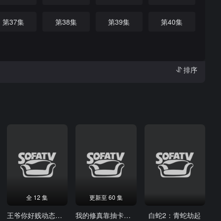
第37集
第38集
第39集
第40集
排序
全 12 集
更新至 60 集
王爷你好贱动态漫画
我的修真靠抽卡第二季
白蛇2：青蛇劫起