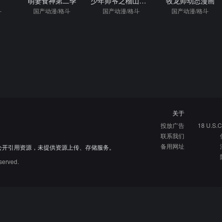
宰
萌妻食神第二季
少年师爷之稽山阳明
牧龙师动态漫画
斗
国产动漫/格斗
国产动漫/格斗
国产动漫/格斗
关于
投放广告
18 U.S.C
联系我们
备用网址
公开引用资源，未提供资源上传、存储服务。
served.