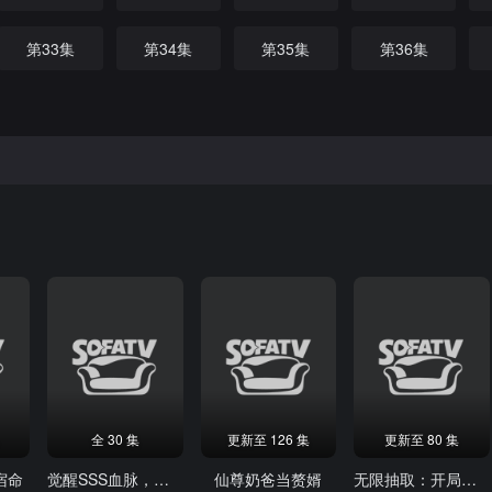
第33集
第34集
第35集
第36集
全 30 集
更新至 126 集
更新至 80 集
宿命
觉醒SSS血脉，高冷校花倒追我动态漫画
仙尊奶爸当赘婿
无限抽取：开局核平修仙世界动态漫画