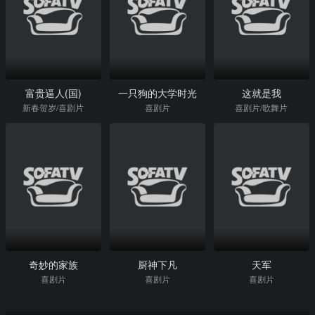
富贵逼人(国)
一只狗的大学时光
这就是我
新春贺岁/喜剧片
喜剧片
喜剧片/歌舞片
奇妙的家族
厨神下凡
天军
喜剧片
喜剧片
喜剧片