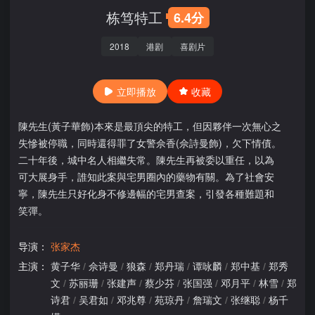
栋笃特工
6.4分
2018
港剧
喜剧片
立即播放
收藏
陳先生(黃子華飾)本來是最頂尖的特工，但因夥伴一次無心之
失慘被停職，同時還得罪了女警佘香(佘詩曼飾)，欠下情債。
二十年後，城中名人相繼失常。陳先生再被委以重任，以為
可大展身手，誰知此案與宅男圈內的藥物有關。為了社會安
寧，陳先生只好化身不修邊幅的宅男查案，引發各種難題和
笑彈。
导演：
张家杰
主演：
黄子华
/
佘诗曼
/
狼森
/
郑丹瑞
/
谭咏麟
/
郑中基
/
郑秀
文
/
苏丽珊
/
张建声
/
蔡少芬
/
张国强
/
邓月平
/
林雪
/
郑
诗君
/
吴君如
/
邓兆尊
/
苑琼丹
/
詹瑞文
/
张继聪
/
杨千