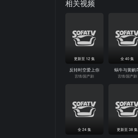
相关视频
更新至 12 集
全 40 集
反转时空爱上你
蜗牛与黄鹂
言情/国产剧
言情/国产剧
全 24 集
更新至 38 集