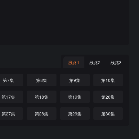
线路1
线路2
线路3
第7集
第8集
第9集
第10集
第17集
第18集
第19集
第20集
第27集
第28集
第29集
第30集