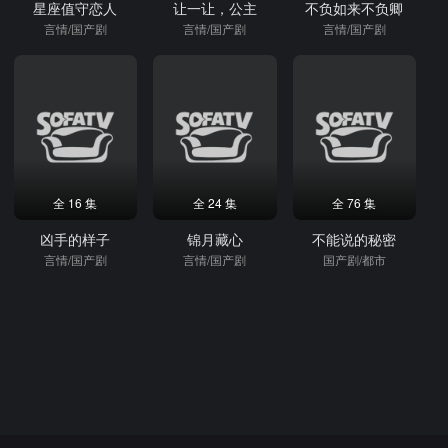
星座值守恋人
让一让，公主
不负如来不负卿
言情/国产剧
言情/国产剧
言情/国产剧
全 16 集
全 24 集
全 76 集
凶手的样子
锦月藏心
不能说的秘密
言情/国产剧
言情/国产剧
国产剧/都市