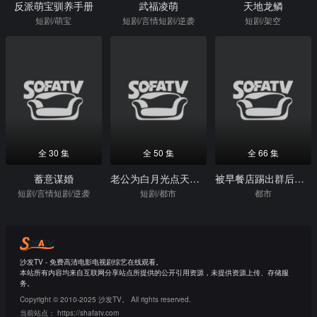
反派萌宝驯养手册
武福凌萌
天地龙鳞
短剧/萌宝
短剧/言情短剧/逆袭
短剧/架空
全 30 集
全 50 集
全 66 集
蓄意谋婚
老公为白月光点天灯后，后悔了
被早餐店踢出群后，我把整层楼订单给了隔壁
短剧/言情短剧/逆袭
短剧/都市
都市
沙发TV - 免费高清电影电视剧综艺在线观看。
本站所有内容均来自互联网分享站点所提供的公开引用资源，未提供资源上传、存储服
务。
Copyright © 2010-2025 沙发TV。 All rights reserved.
当前站点：
https://shafatv.com