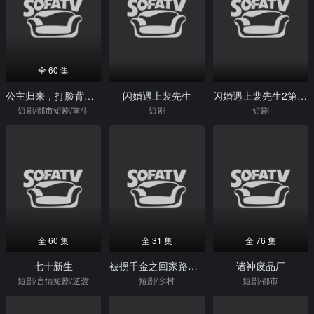
全 60 集
公主归来，打脸背弃我的穷驸马
闪婚遇上裴先生
闪婚遇上裴先生2第二季
短剧/都市短剧/重生
短剧
短剧
全 60 集
全 31 集
全 76 集
七十新生
被拐千金之回家路漫漫
诸神废品厂
短剧/言情短剧/逆袭
短剧/乡村
短剧/都市