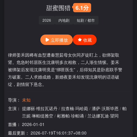
甜蜜围猎
6.1分
2026
内地剧
短剧
/
都市
立即播放
收藏
律师姜禾因稀有血型遭秦慧茹母女伙同歹徒盯上，欲绑架取
肾。危急时邻居医生沈康明多次相救，二人渐生情愫。姜禾
被绑架后发现沈康明竟是“绑匪医生”，后得知其是卧底联手警
方破案。二人求婚成婚，新婚夜姜禾却发现沈康明的话语破
绽，剧情留下悬念。
导演：
未知
主演：
提娜丽·维拉瓦诺丹
/
拉查楠·玛哈菀
/
潘萨·沃斯毕恩
/
帕
兰妮·琳帕缇雅空
/
彬雅帕·珍帕诵
/
兰达娜瓦迪·望同
首播：
2026-01-01
最后更新：
2026-07-19T16:01:37+08:00