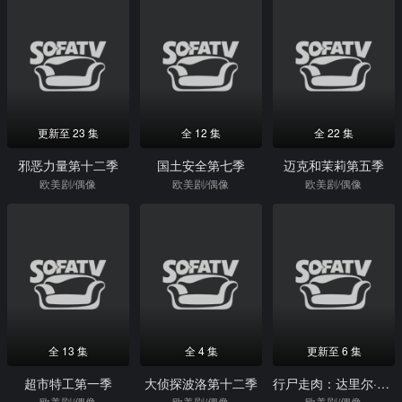
更新至 23 集
全 12 集
全 22 集
邪恶力量第十二季
国土安全第七季
迈克和茉莉第五季
欧美剧/偶像
欧美剧/偶像
欧美剧/偶像
全 13 集
全 4 集
更新至 6 集
超市特工第一季
大侦探波洛第十二季
行尸走肉：达里尔·迪克森第三季
欧美剧/偶像
欧美剧/偶像
欧美剧/偶像