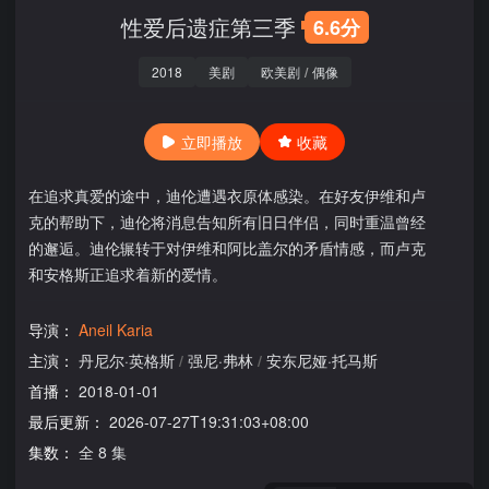
性爱后遗症第三季
6.6分
2018
美剧
欧美剧
/
偶像
立即播放
收藏
在追求真爱的途中，迪伦遭遇衣原体感染。在好友伊维和卢
克的帮助下，迪伦将消息告知所有旧日伴侣，同时重温曾经
的邂逅。迪伦辗转于对伊维和阿比盖尔的矛盾情感，而卢克
和安格斯正追求着新的爱情。
导演：
Aneil Karia
主演：
丹尼尔·英格斯
/
强尼·弗林
/
安东尼娅·托马斯
首播：
2018-01-01
最后更新：
2026-07-27T19:31:03+08:00
集数：
全 8 集