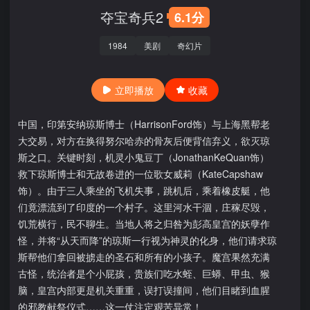
夺宝奇兵2
6.1分
1984
美剧
奇幻片
立即播放
收藏
中国，印第安纳琼斯博士（HarrisonFord饰）与上海黑帮老
大交易，对方在换得努尔哈赤的骨灰后便背信弃义，欲灭琼
斯之口。关键时刻，机灵小鬼豆丁（JonathanKeQuan饰）
救下琼斯博士和无故卷进的一位歌女威莉（KateCapshaw
饰）。由于三人乘坐的飞机失事，跳机后，乘着橡皮艇，他
们竟漂流到了印度的一个村子。这里河水干涸，庄稼尽毁，
饥荒横行，民不聊生。当地人将之归咎为彭高皇宫的妖孽作
怪，并将“从天而降”的琼斯一行视为神灵的化身，他们请求琼
斯帮他们拿回被掳走的圣石和所有的小孩子。魔宫果然充满
古怪，统治者是个小屁孩，贵族们吃水蛭、巨蟒、甲虫、猴
脑，皇宫内部更是机关重重，误打误撞间，他们目睹到血腥
的邪教献祭仪式……这一仗注定艰苦异常！