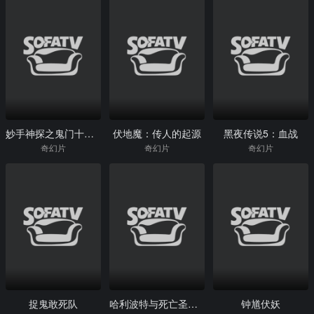
妙手神探之鬼门十三针
伏地魔：传人的起源
黑夜传说5：血战
奇幻片
奇幻片
奇幻片
捉鬼敢死队
哈利波特与死亡圣器(下)
钟馗伏妖