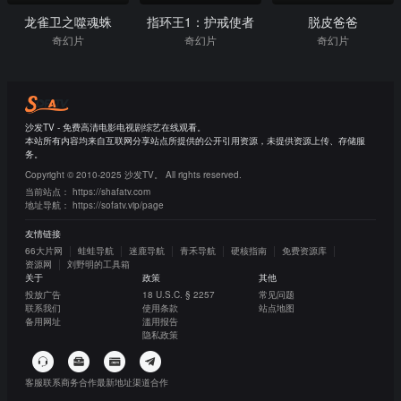
龙雀卫之噬魂蛛
指环王1：护戒使者
脱皮爸爸
奇幻片
奇幻片
奇幻片
沙发TV - 免费高清电影电视剧综艺在线观看。
本站所有内容均来自互联网分享站点所提供的公开引用资源，未提供资源上传、存储服
务。
Copyright © 2010-2025 沙发TV。 All rights reserved.
当前站点：
https://shafatv.com
地址导航：
https://sofatv.vip/page
友情链接
66大片网
蛙蛙导航
迷鹿导航
青禾导航
硬核指南
免费资源库
资源网
刘野明的工具箱
关于
政策
其他
投放广告
18 U.S.C. § 2257
常见问题
联系我们
使用条款
站点地图
备用网址
滥用报告
隐私政策
客服联系
商务合作
最新地址
渠道合作