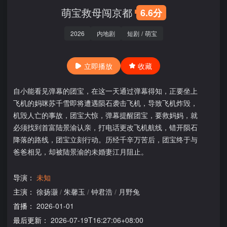
萌宝救母闯京都
6.6分
2026
内地剧
短剧
/
萌宝
立即播放
收藏
自小能看见弹幕的团宝，在这一天通过弹幕得知，正要坐上
飞机的妈咪苏千雪即将遭遇陨石袭击飞机，导致飞机炸毁，
机毁人亡的事故，团宝大惊，弹幕提醒团宝，要救妈妈，就
必须找到首富陆景渝认亲，打电话更改飞机航线，错开陨石
降落的路线，团宝立刻行动。历经千辛万苦后，团宝终于与
爸爸相见，却被陆景渝的未婚妻江月阻止。
导演：
未知
主演：
徐扬灏
/
朱馨玉
/
钟君浩
/
月野兔
首播：
2026-01-01
最后更新：
2026-07-19T16:27:06+08:00