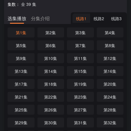
集数：
全 39 集
选集播放
分集介绍
线路1
线路2
线路3
第1集
第2集
第3集
第4集
第5集
第6集
第7集
第8集
第9集
第10集
第11集
第12集
第13集
第14集
第15集
第16集
第17集
第18集
第19集
第20集
第21集
第22集
第23集
第24集
第25集
第26集
第27集
第28集
第29集
第30集
第31集
第32集