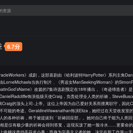
季
6.7分
eWorkers》成剧，这部喜剧由《哈利波特HarryPotter》系列主角DanielRa
由LorneMichaels当执行制片﹑《男追女ManSeekingWoman》的Simon
WhatinGod’sName》改篇的7集诗选剧预定在18年播出，《奇迹缔造者》
elRadcliffe饰演低级天使Craig，负责处理全人类的祈祷，SteveBusc
饰演Craig的顶头上司-上帝。这位上帝因为自己爱好关系而擅离职守，因此Cr
奇迹。GeraldineViswanathan饰演Eliza，她经过在天堂收发室
人的各种祈祷，终于被提拔到「祈祷回应部」。她对自己终于能为人类回
发现真相是仅有极少量的祈祷会得到答复，这现实泼了她一脸冷水……更要命
上电梯这类鸡毛蒜皮小事；而身为完美主义者的她，决定在新工作第一天