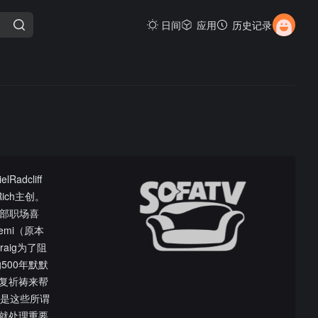
日间
应用
历史记录
dcliff
Rich主创。
是部职场喜
emi（原本
aig为了阻
的500年默默
复祈祷来帮
的是这些所谓
就处理重要