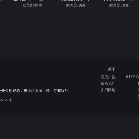
欧美剧/偶像
欧美剧/偶像
欧美剧/偶像
关于
投放广告
18 U.S.C
联系我们
备用网址
公开引用资源，未提供资源上传、存储服务。
served.
硬核指南
免费资源库
资源网