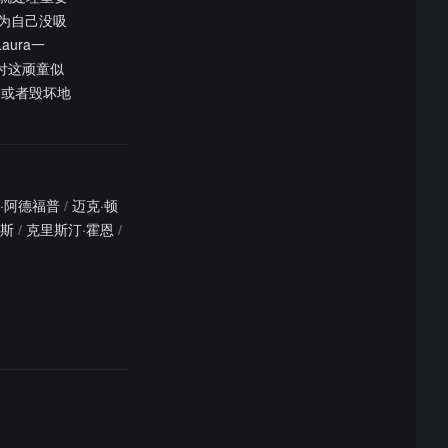
认为自己没吸
ura一
付这顽童似
…或者毁坏地
·阿德福普
/
迈克·顿
密斯
/
克里斯汀·霍恩
/