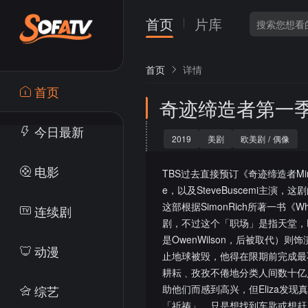
首页
片库
首页
详情
首页
奇迹缔造者第一
今日最新
2019
美剧
欧美剧
/
偶像
电影
TBS过去直接预订《奇迹缔造者Miracl
e，以及SteveBuscemi主演，这剧
这部根据SimonRich所著一书《
连续剧
剧，不过这个「职场」是指天堂，Dani
是OwenWilson，后被取代）则
动漫
止地球被毁，他得在限期前完成最不可能的
耕耘﹑孜孜不倦地分类人间数十亿
综艺
助他们而感到高兴，但Eliza
「祈祷」，只是想找到车匙或想赶