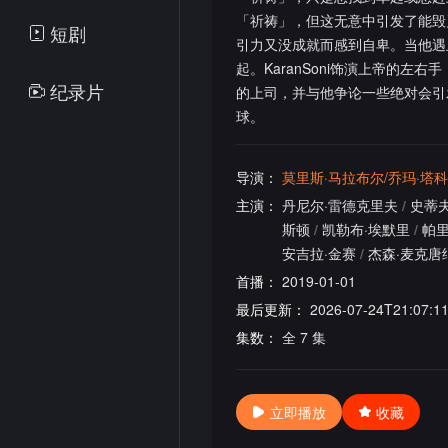
「祈祷」，但这无意中引发了能毁灭
短剧
引力又没成就而感到自卑。当他遇上
起。KaranSoni饰演上帝的
纪录片
的上司，并与他争论一些绝对会引发
球。
导演：
莫里斯·马拉布尔/乔玛·塔科
主演：
丹尼尔·雷德克里夫
/
史蒂夫
斯顿
/
凯勒布·埃默里
/
帕里
安吉拉·金赛
/
杰森·麦克唐
首播：
2019-01-01
最后更新：
2026-07-24T21:07:1
集数：
全 7 集
立即播放
收藏