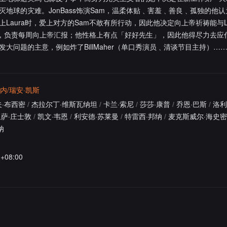
地球的灾难。JonBass饰演Sam，温柔体贴﹑害羞﹑善良﹑孤独的他
Laura时，爱上对方的Sam不敢有所行动，因此他决定向上帝祈祷能与La
左右手，负责每周向上帝汇报；他性格上有点「好好先生」，因此他得尽力去应
大问题的主意，例如炸了BillMaher（单口秀演员﹑清谈节目主持）…
内/瑞安·凯斯
·布西密
/
杰拉尔丁·维斯瓦纳坦
/
卡兰·索尼
/
莎莎·康普
/
乔恩·巴斯
/
洛利
萨·庄士敦
/
凯文·韦恩
/
利安德·苏莱曼
/
特雷西·邦纳
/
麦克斯威尔·海史
纳
1+08:00