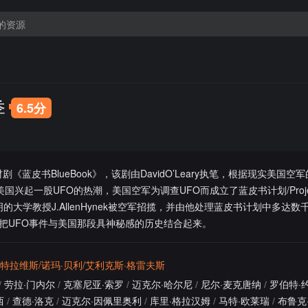
季
6.5分
题材剧《蓝皮书BlueBook》，该剧由DavidO’Leary执笔，根据现实美国
国兴起一股UFO的热潮，美国空军为调查UFO而成立了蓝皮书计划/Project
大学教授J.AllenHynek被空军招揽，并由他处理蓝皮书计划中多达数
把UFO事件与美国那段具神秘感的历史结合起来。
·特拉维斯/诺玛·贝利/艾利克斯·格雷夫斯
/
劳拉·门内尔
/
克塞尼亚·索罗
/
迈克尔·哈尔尼
/
尼尔·麦克唐纳
/
罗伯特·
西
/
查德·洛克
/
迈克尔·因佩里奥利
/
库里·格拉汉姆
/
马特·欧莱瑞
/
布鲁克