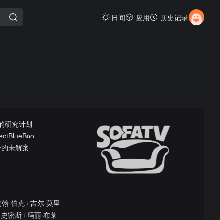
日间
应用
历史记录
空军的研究计划
BlueBoo
千的未解案
约翰·伯克
/
吉尔·莫里
·史密斯
/
玛丽·布莱