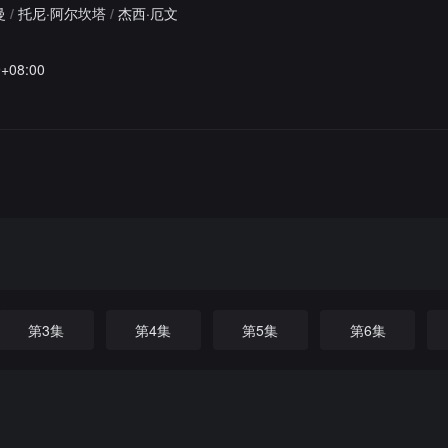
曼
/
托尼·阿尔坎塔
/
杰西·厄文
9+08:00
第3集
第4集
第5集
第6集