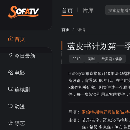
首页
片库
首页
详情
首页
蓝皮书计划第一
今日最新
2019
美剧
欧美剧
/
偶像
电影
History宣布直接预订10集UFO
所改篇，背景50-60年代。在当时美
k来作相关研究。剧集讲述一个聪明的
连续剧
件，每一集皆会引用真实的案件，
动漫
导演：
罗伯特·斯特罗姆伯格/皮特
主演：
艾丹·吉伦
/
迈克尔·马拉基
综艺
森
/
希瑟·多克森
/
伊安·崔