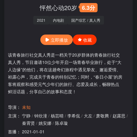
怦然心动20岁
6.3分
2021
内地剧
国产综艺
/
真人秀
立即播放
收藏
该青春旅行社交真人秀是一档关于20岁群体的青春旅行社交
真人秀，节目邀请10位少年开启一场青春毕业旅行，处于“大
人边缘”的他们，将在这趟奇幻旅程中遇见挚友、邂逅爱情、
袒露心声，完成关于青春的特别记忆；同时，“春日小屋”的房
客将观察和感受元气少年们的旅行、恋爱及成长，畅聊热点
鲜活话题，分享自己的故事和态度！
导演：
未知
主演：
宁静
/
钟欣潼
/
杨芸晴
/
李希侃
/
大左
/
萧敬腾
/
赵露思
/
秦霄贤
/
姚安娜
/
陈卓璇
首播：
2021-01-01