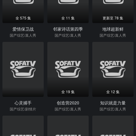
全 575 集
全 11 集
更新至 78 集
爱情保卫战
邻家诗话第四季
地球超新鲜
国产综艺/真人秀
国产综艺/真人秀
国产综艺/真人秀
全 19 集
全 12 集
心灵捕手
创造营2020
知识就是力量
国产综艺/剧情片
国产综艺/真人秀
国产综艺/真人秀