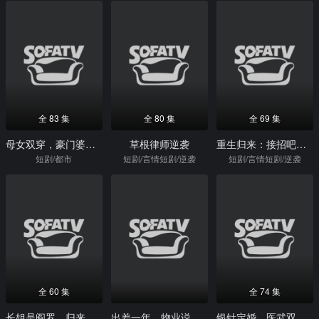
全 83 集
全 80 集
全 69 集
母女双穿，豪门婆媳一心想苟富贵
草根律师逆袭
重生归来：接招吧！前夫哥
短剧/都市
短剧/言情短剧/逆袭
短剧/言情短剧/逆袭
全 60 集
全 74 集
长姐是阎罗，归来横扫一切
出差一年，物业说我没交水电费
银针定婚，医武双绝闯青山