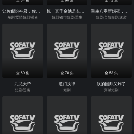
让你假扮神君，你来真的
惊，真千金她是玄学大佬
重生八零新婚夜，娇妻要离婚
短剧/爱情短剧/强者
短剧/都市短剧/重生
短剧/言情短剧/逆袭
全 60 集
全 70 集
全 53 集
九龙天帝
道门执律
朕的国师又炸了
短剧/逆袭
短剧
穿越短剧