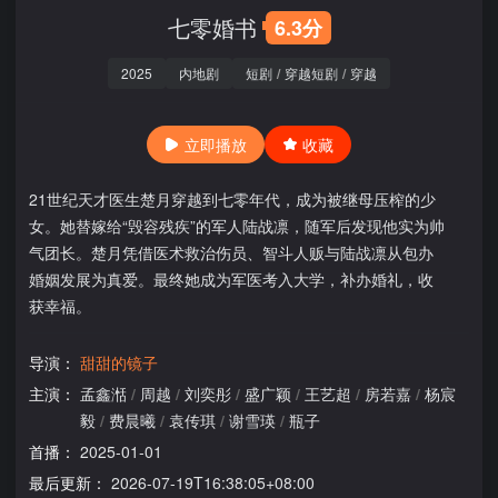
七零婚书
6.3分
2025
内地剧
短剧
/
穿越短剧
/
穿越
立即播放
收藏
21世纪天才医生楚月穿越到七零年代，成为被继母压榨的少
女。她替嫁给“毁容残疾”的军人陆战凛，随军后发现他实为帅
气团长。楚月凭借医术救治伤员、智斗人贩与陆战凛从包办
婚姻发展为真爱。最终她成为军医考入大学，补办婚礼，收
获幸福。
导演：
甜甜的镜子
主演：
孟鑫湉
/
周越
/
刘奕彤
/
盛广颖
/
王艺超
/
房若嘉
/
杨宸
毅
/
费晨曦
/
袁传琪
/
谢雪瑛
/
瓶子
首播：
2025-01-01
最后更新：
2026-07-19T16:38:05+08:00