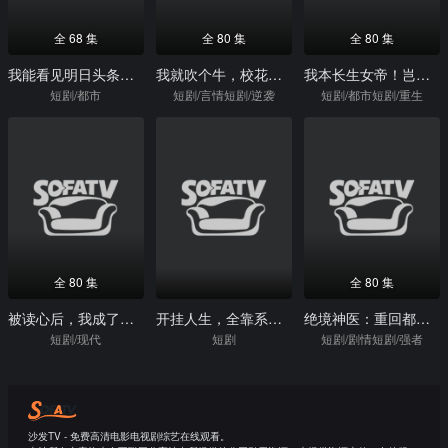
全 68 集
全 80 集
全 80 集
我能看见明日头条，假少爷狠狠破防了
我就吹个牛，校花追我叫老公
我本长生女帝！岂容尔等小觑
短剧/都市
短剧/言情短剧/逆袭
短剧/都市短剧/重生
全 80 集
全 80 集
被读心后，我成了全员白月光！
开挂人生，全靠系统带我飞
绝境神医：重回都市踏巅峰
短剧/现代
短剧
短剧/剧情短剧/强者
沙发TV - 免费高清电影电视剧综艺在线观看。