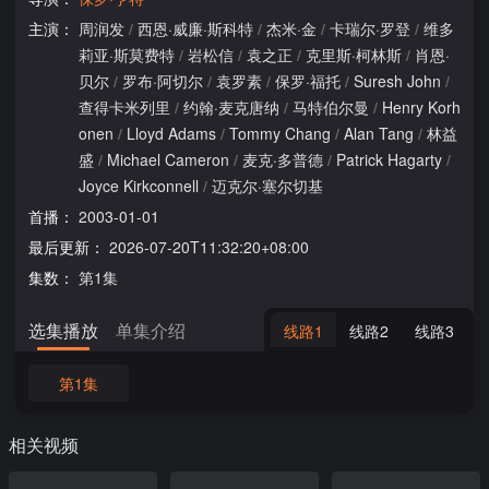
主演：
周润发
/
西恩·威廉·斯科特
/
杰米·金
/
卡瑞尔·罗登
/
维多
莉亚·斯莫费特
/
岩松信
/
袁之正
/
克里斯·柯林斯
/
肖恩·
贝尔
/
罗布·阿切尔
/
袁罗素
/
保罗·福托
/
Suresh John
/
查得卡米列里
/
约翰·麦克唐纳
/
马特伯尔曼
/
Henry Korh
onen
/
Lloyd Adams
/
Tommy Chang
/
Alan Tang
/
林益
盛
/
Michael Cameron
/
麦克·多普德
/
Patrick Hagarty
/
Joyce Kirkconnell
/
迈克尔·塞尔切基
首播：
2003-01-01
最后更新：
2026-07-20T11:32:20+08:00
集数：
第1集
选集播放
单集介绍
线路1
线路2
线路3
第1集
相关视频