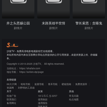
井之头恩赐公园
末路英雄半世情
警长索恩：贪睡鬼
剧情片
剧情片
剧情片
沙发TV - 免费高清电影电视剧综艺在线观看。
本站所有内容均来自互联网分享站点所提供的公开引用资源，未提供资源上传、存储服
务。
Copyright © 2010-2025 沙发TV。 All rights reserved.
当前站点：
https://shafatv.com
地址导航：
https://sofatv.vip/page
友情链接
66大片网
蛙蛙导航
迷鹿导航
青禾导航
硬核指南
免费资源库
资源网
刘野明的工具箱
关于
政策
其他
投放广告
18 U.S.C. § 2257
常见问题
联系我们
使用条款
站点地图
备用网址
滥用报告
隐私政策