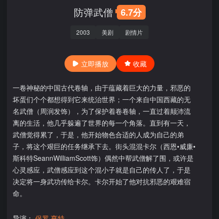
防弹武僧
6.7分
2003
美剧
剧情片
立即播放
收藏
一卷神秘的中国古代卷轴，由于蕴藏着巨大的力量，邪恶的
坏蛋们个个都想得到它来统治世界；一个来自中国西藏的无
名武僧（周润发饰），为了保护着卷卷轴，一直过着颠沛流
离的生活，他几乎躲遍了世界的每一个角落。直到有一天，
武僧觉得累了，于是，他开始物色合适的人成为自己的弟
子，将这个艰巨的任务继承下去。街头混混卡尔（西恩•威廉•
斯科特SeannWilliamScott饰）偶然中帮武僧解了围，或许是
心灵感应，武僧感应到这个混小子就是自己的传人了，于是
决定将一身武功传给卡尔。卡尔开始了他对抗邪恶的艰难宿
命。
导演：
保罗·亨特