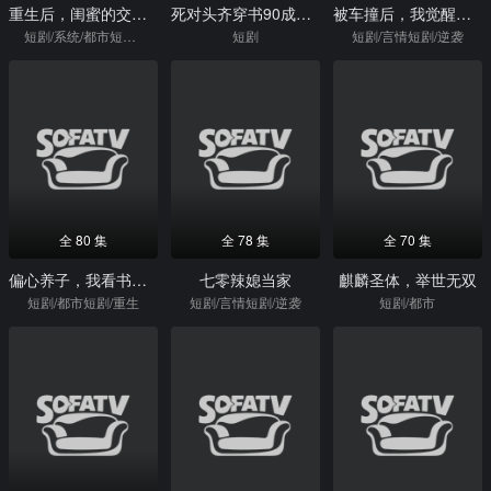
重生后，闺蜜的交换系统失灵了
死对头齐穿书90成妯娌，抱团哄婆婆
被车撞后，我觉醒了透视赌石异能了
短剧/系统/都市短剧/重生
短剧
短剧/言情短剧/逆袭
全 80 集
全 78 集
全 70 集
偏心养子，我看书变强打脸全家
七零辣媳当家
麒麟圣体，举世无双
短剧/都市短剧/重生
短剧/言情短剧/逆袭
短剧/都市