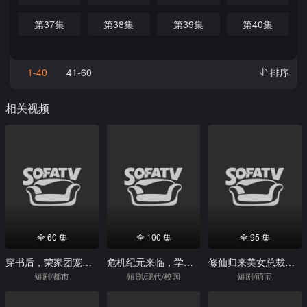
第37集
第38集
第39集
第40集
1-40
41-60
排序
相关视频
全 60 集
全 100 集
全 95 集
穿书后，荣家团宠赢麻了
危机纪元来临，学校沦陷了
修仙归来美女总裁带娃找上门
短剧/都市
短剧/现代/校园
短剧/萌宝