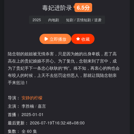
毒妃进阶录
6.5分
2025
内地剧
短剧
/
言情短剧
/
逆袭
立即播放
收藏
陆念朝的姐姐被无情杀害，只是因为她的出身卑贱，惹了高
高在上的贵妃娘娘不开心。为了复仇，念朝来到了宫中，成
为了贵妃手下一条忠心耿耿的“狗”。殊不知，再衷心的狗也会
有咬人的时候，上天不去惩罚这些恶人，那就让我陆念朝亲
手来惩治！
导演：
安静的柠檬
主演：
李胜楠
/
嘉言
首播：
2025-01-01
最后更新：
2026-07-19T16:32:48+08:00
集数：
全 60 集