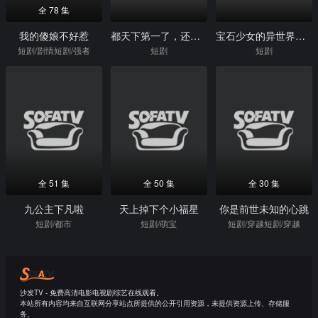
全 78 集
我的傻娘不好惹
都天下第一了，还要当护花侍卫
宝石少女的异世界冒险
短剧/剧情短剧/强者
短剧
短剧
全 51 集
全 50 集
全 30 集
九公主下凡啦
天上掉下个小福星
你是前世未知的心跳
短剧/都市
短剧/萌宝
短剧/穿越短剧/穿越
沙发TV - 免费高清电影电视剧综艺在线观看。
本站所有内容均来自互联网分享站点所提供的公开引用资源，未提供资源上传、存储服
务。