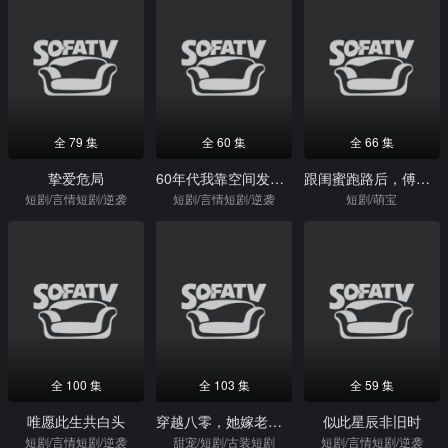
全 79 集
全 60 集
全 66 集
挚爱危局
60年代我靠空间发家致富
跟闺蜜跑路后，傅总他破防了
短剧/言情短剧/逆袭
短剧/言情短剧/逆袭
短剧/萌宝
全 100 集
全 103 集
全 59 集
唯愿此生共白头
穿越八零，她嫁老板被深深溺爱
似此星辰非旧时
短剧/言情短剧/逆袭
甜宠/短剧/古装短剧
短剧/言情短剧/逆袭