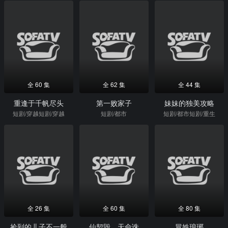
全 60 集
全 62 集
全 44 集
重逢于千帆尽头
第一败家子
妹妹的独美攻略
短剧/穿越短剧/穿越
短剧/都市
短剧/都市短剧/重生
全 26 集
全 60 集
全 80 集
捡到的儿子不一般
仙契毁，天命诛
冒姓琅琊