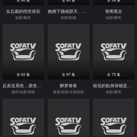
女总裁的绝世保安
她摘下婚戒那天，股市崩盘了
密阁凰女
短剧/都市
短剧/职场
短剧/都市
全 62 集
全 97 集
全 75 集
反派送系统，虐渣训夫两不误
醉梦春夜
校花的贴身保镖是仙尊
虐恋/短剧/系统
甜宠/短剧/古装短剧
短剧/都市