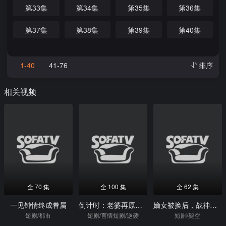
第33集
第34集
第35集
第36集
第37集
第38集
第39集
第40集
1-40
41-76
排序
相关视频
全 70 集
全 100 集
全 62 集
一见钟情终成眷属
倒计时：老婆再原谅我一次
嫡女被换后，战神娘亲称帝了
短剧/都市
短剧/言情短剧/逆袭
短剧/架空