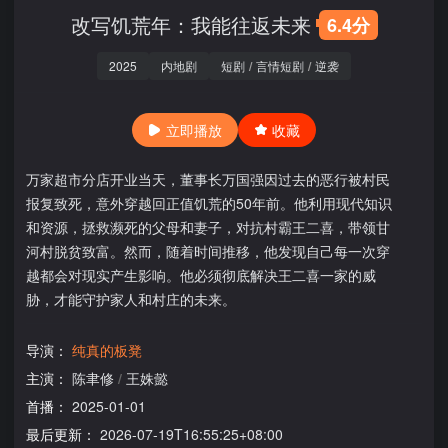
改写饥荒年：我能往返未来
6.4分
2025
内地剧
短剧
/
言情短剧
/
逆袭
立即播放
收藏
万家超市分店开业当天，董事长万国强因过去的恶行被村民
报复致死，意外穿越回正值饥荒的50年前。他利用现代知识
和资源，拯救濒死的父母和妻子，对抗村霸王二喜，带领甘
河村脱贫致富。然而，随着时间推移，他发现自己每一次穿
越都会对现实产生影响。他必须彻底解决王二喜一家的威
胁，才能守护家人和村庄的未来。
导演：
纯真的板凳
主演：
陈聿修
/
王姝懿
首播：
2025-01-01
最后更新：
2026-07-19T16:55:25+08:00