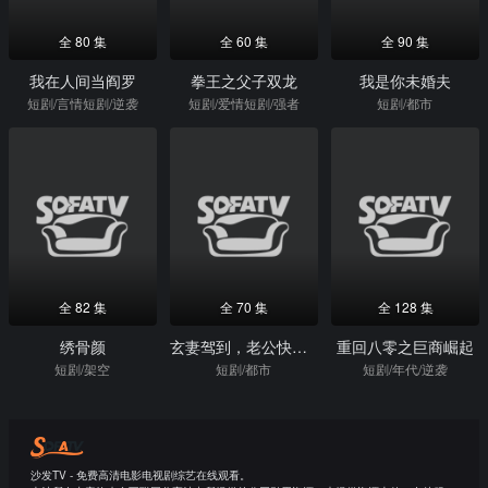
全 80 集
全 60 集
全 90 集
我在人间当阎罗
拳王之父子双龙
我是你未婚夫
短剧/言情短剧/逆袭
短剧/爱情短剧/强者
短剧/都市
全 82 集
全 70 集
全 128 集
绣骨颜
玄妻驾到，老公快接住
重回八零之巨商崛起
短剧/架空
短剧/都市
短剧/年代/逆袭
沙发TV - 免费高清电影电视剧综艺在线观看。