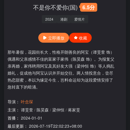
不是你不爱你(国)
6.5分
2024
港剧
爱情片
立即播放
收藏
那年暑假，花园街长大，性格开朗善良的阿宝（谭旻萱 饰）
偶遇和父亲感情不佳的富家子家伟（陈昊森 饰）。为报复父
亲再婚，家伟聘用阿宝及其好友大强（梁仲恒 饰）等人捣乱
婚礼，促成他与阿宝认识并开始交往。两人情投意合，尝尽
热恋甜蜜，本以为缘定今生，岂料命运却为这段爱情安排了
急转直下的暗涌。
导演：
叶念琛
主演：
谭旻萱
/
陈昊森
/
梁仲恒
/
蒋家旻
首播：
2024-01-01
最后更新：
2026-07-19T22:02:23+08:00