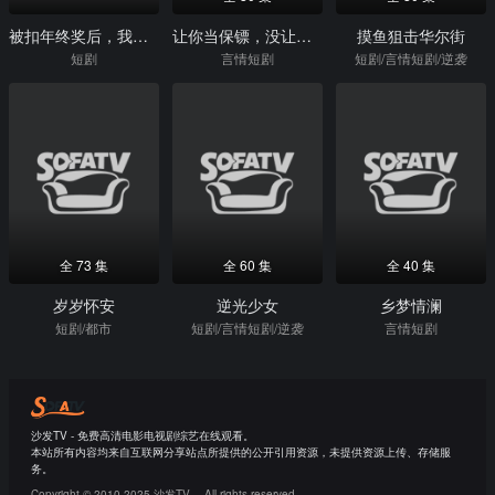
被扣年终奖后，我一路封神了
让你当保镖，没让把我娶回家
摸鱼狙击华尔街
短剧
言情短剧
短剧/言情短剧/逆袭
全 73 集
全 60 集
全 40 集
岁岁怀安
逆光少女
乡梦情澜
短剧/都市
短剧/言情短剧/逆袭
言情短剧
沙发TV - 免费高清电影电视剧综艺在线观看。
本站所有内容均来自互联网分享站点所提供的公开引用资源，未提供资源上传、存储服
务。
Copyright © 2010-2025 沙发TV。 All rights reserved.