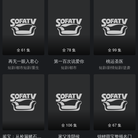
全 61 集
全 78 集
全 99 集
再无一眼入君心
第一百次说爱你
桃运圣医
短剧/都市短剧/重生
短剧/都市
短剧/剧情短剧/逆袭
全 106 集
全 67 集
鉴宝：从捡漏赌石开始飞黄腾达
家父淮阴侯
锦鲤萌宝整顿名门