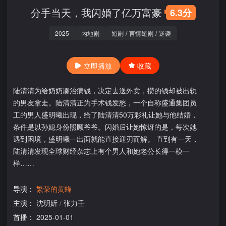
分手当天，我闪婚了亿万富豪
6.3分
2025
内地剧
短剧
/
言情短剧
/
逆袭
立即播放
收藏
陆清清为给奶奶凑治病钱，决定去送外卖，攒的钱却被出轨
的男友拿走。陆清清正为手术钱发愁，一个自称盛通集团员
工的男人盛明曦出现，给了陆清清50万彩礼让她与他结婚，
条件是以孙媳身份照顾爷爷。闪婚后让她惊讶的是，每次她
遇到困境，盛明曦一出面就能直接迎刃而解。 直到有一天，
陆清清发现全球财经杂志上有个男人和她老公长得一模一
样……
导演：
繁荣的黄蜂
主演：
沈玥妡
/
张力壬
首播：
2025-01-01