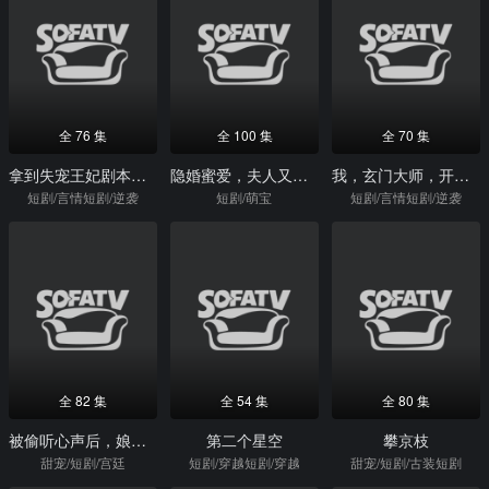
全 76 集
全 100 集
全 70 集
拿到失宠王妃剧本后我逆袭了
隐婚蜜爱，夫人又去约会了
我，玄门大师，开局老婆要离婚
短剧/言情短剧/逆袭
短剧/萌宝
短剧/言情短剧/逆袭
全 82 集
全 54 集
全 80 集
被偷听心声后，娘娘独占君宠
第二个星空
攀京枝
甜宠/短剧/宫廷
短剧/穿越短剧/穿越
甜宠/短剧/古装短剧