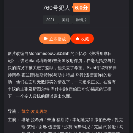
760号犯人
6.0分
2021
美剧
剧情片
立即播放
收藏
影片改编自MohamedouOuldSlahi的回忆录《关塔那摩日
记》，讲述Slahi(塔哈饰)被美国政府俘虏，在毫无指控与判
决的情况下被关进了监狱，他失去了希望。Slahi寻得辩护律
师南希·霍兰德(福斯特饰)与助手特里·邓肯(伍德蕾饰)的帮
助，他们在面对无数障碍的情况下，一同追求正义。在富有
争议的主张及斯图尔特·库什中尉(康伯巴奇饰)揭露的证据
下，一个令人震惊的阴谋露出水面。
导演：
凯文·麦克唐纳
主演：
塔哈·拉希姆
/
朱迪·福斯特
/
本尼迪克特·康伯巴奇
/
扎克
瑞·莱维
/
谢琳·伍德蕾
/
沙莫·阿斯玛尼
/
克里·约翰逊
/
马