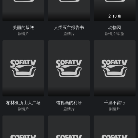
全 10 集
美丽的叛逆
人类灭亡报告书
动物园
剧情片
剧情片
剧情片/军旅
柏林亚历山大广场
错视画的利牙
千里不留行
剧情片
剧情片
剧情片