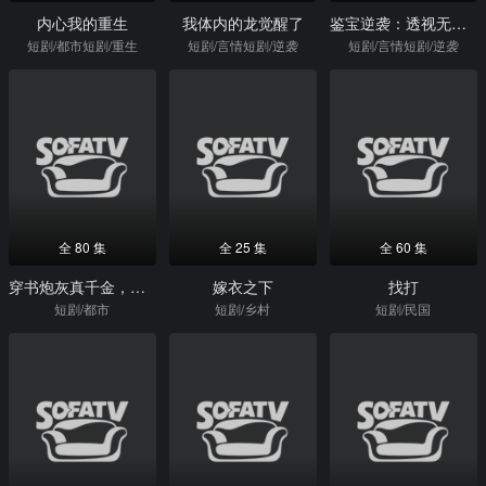
内心我的重生
我体内的龙觉醒了
鉴宝逆袭：透视无敌手
短剧/都市短剧/重生
短剧/言情短剧/逆袭
短剧/言情短剧/逆袭
全 80 集
全 25 集
全 60 集
穿书炮灰真千金，我成了结巴总裁的嘴替
嫁衣之下
找打
短剧/都市
短剧/乡村
短剧/民国