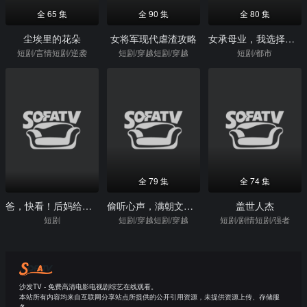
全 65 集
全 90 集
全 80 集
尘埃里的花朵
女将军现代虐渣攻略
女承母业，我选择在豪门当保姆
短剧/言情短剧/逆袭
短剧/穿越短剧/穿越
短剧/都市
全 79 集
全 74 集
爸，快看！后妈给你生了个啥
偷听心声，满朝文武等我上朝
盖世人杰
短剧
短剧/穿越短剧/穿越
短剧/剧情短剧/强者
沙发TV - 免费高清电影电视剧综艺在线观看。
本站所有内容均来自互联网分享站点所提供的公开引用资源，未提供资源上传、存储服