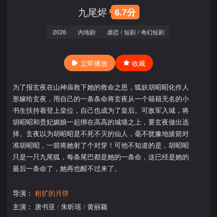
九尾烬
6.7分
2026
内地剧
虐恋
/
短剧
/
奇幻短剧
立即播放
收藏
为了报玄夜在山神庙救下她的救命之恩，狐妖胡昭昭化作人
形嫁给玄夜，用自己的一条条命将玄夜从一个籍籍无名的小
书生扶持着登上皇位，自己也成为了皇后。可敌军入城，将
胡昭昭和贵妃媚娘一起绑在高高的城墙之上，要玄夜做出选
择。玄夜以为胡昭昭是不死不灭的仙人，毫不犹豫地拔箭对
准胡昭昭，一箭将她射了个对穿！可他不知道的是，胡昭昭
只是一只九尾狐，每条尾巴都是她的一条命，这已经是她的
最后一条命了，她再也醒不过来了。
导演：
粗犷的月饼
主演：
唐书亚
/
朱昕瑶
/
黄丽颖