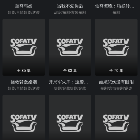
至尊丐婿
当我不爱你后
仙尊悔晚：猫妖转身嫁魔尊
短剧/言情短剧/逆袭
甜宠/短剧/古装短剧
短剧
全 85 集
全 83 集
全 70 集
拯救背叛婚姻
开局军火库：逆袭废柴称帝
如果悲伤没有眼泪
短剧/言情短剧/逆袭
短剧/穿越短剧/穿越
短剧/言情短剧/逆袭