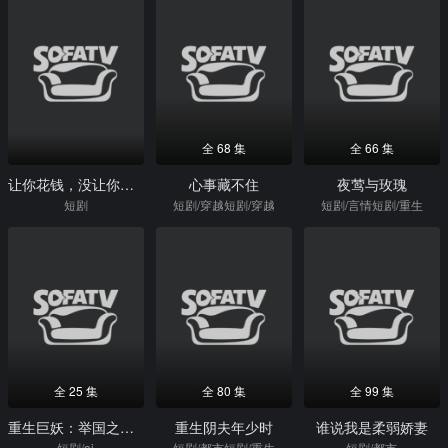
全 68 集
全 66 集
让你花钱，没让你带全村致富
心事藏不住
夜莺与玫瑰
短剧
短剧/穿越短剧/穿越
短剧/言情短剧/重生
全 25 集
全 80 集
全 99 集
重生巨妖：举国之力喂出无敌战神（33集）Ai短剧
重生阴夫年少时
谁说我是柔弱娇妻
短剧/ai
短剧/都市短剧/重生
短剧/都市