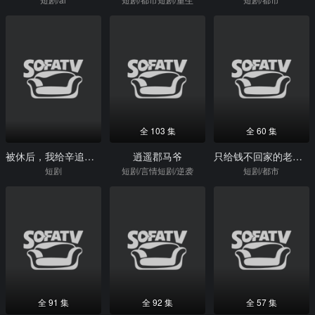
全 103 集
全 60 集
被休后，我给辛追当主厨
逍遥郡马爷
只给钱不回家的老公忽然回来了
短剧
短剧/言情短剧/逆袭
短剧/都市
全 91 集
全 92 集
全 57 集