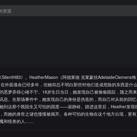
tHill3》。HeatherMason（阿德莱德·克莱蒙丝AdelaideClemen
Bean饰）在外面逃命已经多年，但她却总不明白那些对他们造成危险的东西是什
的恶梦弄得心绪不宁。18岁生日当日，她发现自己被偷偷跟踪，随之而
讯息。在那场事件中，她发现自己的身份是伪造的，而自己对从前的回忆
到达那个既陌生又可怕的国度——寂静岭。踏进这里后，Heather发现
，而她的身世之谜也慢慢被揭开。各种可怕的生物在这个地方出现，更有
魇和怪兽的人……