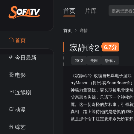
首页
片库
首页
详情
首页
寂静岭2
6.7分
今日最新
2012
美剧
恐怖片
电影
《寂静岭2》改编自热爆电子游戏《Silen
rryMason（肖恩·宾Sean
神秘力量骚扰，更长期被毛骨悚然
连续剧
父亲离奇失踪，只遗下一个神秘的
魇。这一切奇怪的梦和事，引领着她
动漫
真相，路上等待她的是恐惧的威吓
就是那个命中注定要来杀光所有梦
综艺