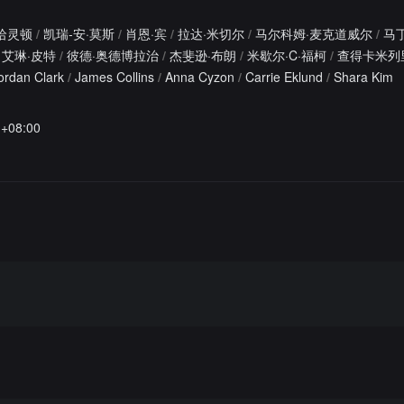
哈灵顿
/
凯瑞-安·莫斯
/
肖恩·宾
/
拉达·米切尔
/
马尔科姆·麦克道威尔
/
马
艾琳·皮特
/
彼德·奥德博拉治
/
杰斐逊·布朗
/
米歇尔·C·福柯
/
查得卡米列
ordan Clark
/
James Collins
/
Anna Cyzon
/
Carrie Eklund
/
Shara Kim
1+08:00