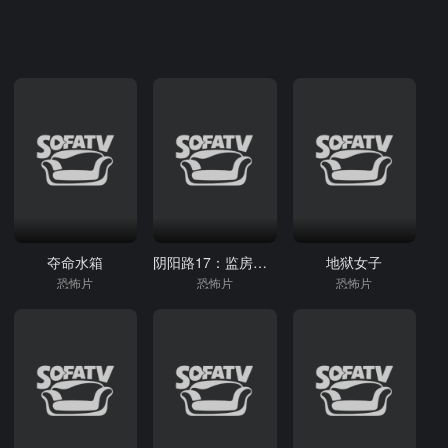
夺命水箱
阴阳路17：监房有鬼
地狱女子
恐怖片
恐怖片
恐怖片