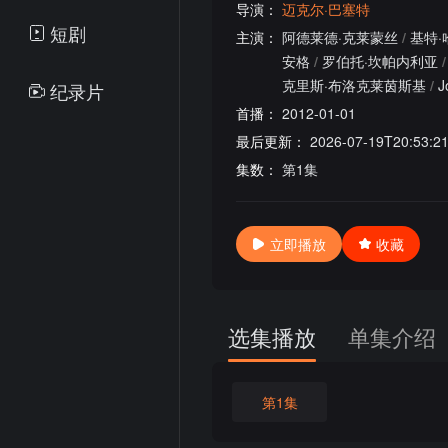
导演：
迈克尔·巴塞特
短剧
主演：
阿德莱德·克莱蒙丝
/
基特·
安格
/
罗伯托·坎帕内利亚
/
克里斯·布洛克莱茵斯基
/
J
纪录片
首播：
2012-01-01
最后更新：
2026-07-19T20:53:2
集数：
第1集
立即播放
收藏
选集播放
单集介绍
第1集