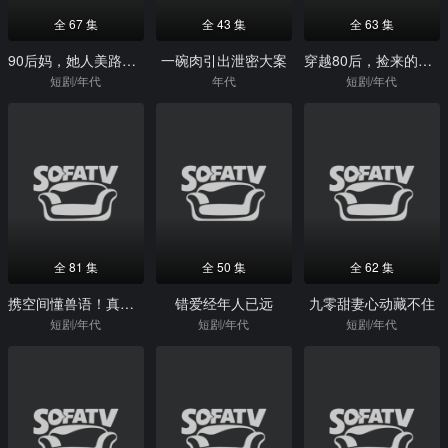
全 67 集
全 43 集
全 63 集
90后妈，她人美路子野
一碗肉引出泄密大案
穿越80后，捡来的老公超给力
短剧/年代
年代
短剧/年代
全 81 集
全 50 集
全 62 集
携空间懂兽语！真千金震惊家属院
错爱经年人已远
九零甜妻心动藏不住
短剧/年代
短剧/年代
短剧/年代