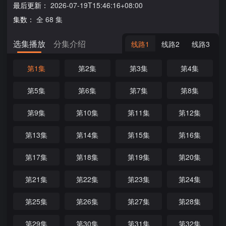
最后更新：
2026-07-19T15:46:16+08:00
集数：
全 68 集
选集播放
分集介绍
线路1
线路2
线路3
第1集
第2集
第3集
第4集
第5集
第6集
第7集
第8集
第9集
第10集
第11集
第12集
第13集
第14集
第15集
第16集
第17集
第18集
第19集
第20集
第21集
第22集
第23集
第24集
第25集
第26集
第27集
第28集
第29集
第30集
第31集
第32集