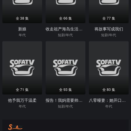
全 38 集
全 66 集
全 77 集
新娘
收走祖产海岛生活美滋滋
将故事写成我们
年代
短剧/年代
短剧/年代
全 71 集
全 93 集
全 80 集
他予我万千温柔
报告！我妈需要帅哥站岗
八零哑妻：她开口即是天命
年代
短剧/年代
年代