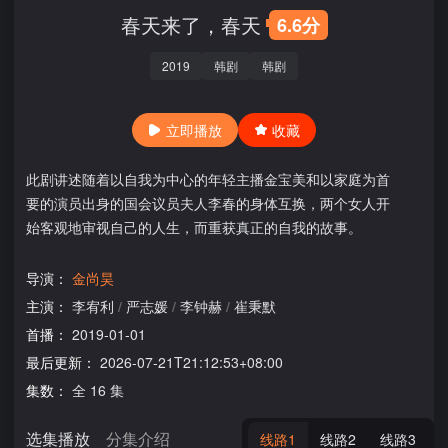
春天来了，春天
6.6分
2019
韩剧
韩剧
立即播放
收藏
此剧讲述随着以自我为中心的年轻主播金宝美和以家庭为首
要的演员出身的国会议员夫人李春的身体互换，两个女人开
始客观地审视自己的人生，而重获真正的自我的故事。
导演：
金尚昊
主演：
李宥利
/
严志媛
/
李钟赫
/
崔秉默
首播：
2019-01-01
最后更新：
2026-07-21T21:12:53+08:00
集数：
全 16 集
选集播放
分集介绍
线路1
线路2
线路3