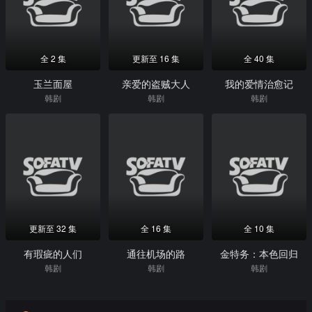
全 2 集
更新至 16 集
全 40 集
玉兰面屋
亲爱的盗贼大人
我的爱情治愈记
韩剧
韩剧
韩剧
更新至 32 集
全 16 集
全 10 集
有瑕疵的人们
通往机场的路
金特务：本色回归
韩剧
韩剧
韩剧