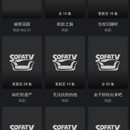
全 10 集
更新至 16 集
秘密花园
权欲之巅
当你沉睡时
韩剧/奇幻片
韩剧
韩剧
更新至 28 集
更新至 10 集
全 50 集
灿烂的遗产
无法抗拒的他
金子轻松出来吧
韩剧
韩剧
韩剧