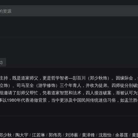
幻
主持，既是道家师父，更是哲学智者—彭百川（郑少秋饰）。因缘际会，
立饰）、司马至全（游学修饰）三个年青人，并收为徒弟。四师徒分别破
组邀请了彭师父帮忙，凭着道家智慧和法术，四人接连破案，渐被认可为
事以1980年代香港做背景，当中更涉及中国民间传统迷信习俗，如盂兰
郑少秋
/
陶大宇
/
江若琳
/
郭伟亮
/
刘沛蘅
/
黄泽锋
/
沈殷怡
/
余慕莲
/
黄