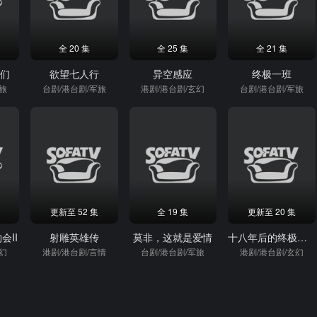
全 20 集
全 25 集
全 21 集
我们
欲望七人行
异空感应
终极一班
军旅
台剧/港台剧/军旅
港剧/港台剧/玄幻
台剧/港台剧/军旅
更新至 52 集
全 19 集
更新至 20 集
会II
射雕英雄传
莫非，这就是爱情
十八年后的终极告白2.0(国)
玄幻
港剧/港台剧/言情
台剧/港台剧/军旅
港剧/港台剧/玄幻