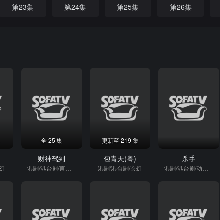
第23集
第24集
第25集
第26集
全 25 集
更新至 219 集
财神驾到
包青天(粤)
杀手
玄幻
港剧/港台剧/言情短剧
港剧/港台剧/玄幻
港剧/港台剧/动作片