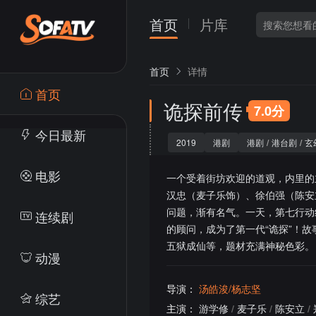
首页
片库
首页
详情
首页
诡探前传
7.0分
今日最新
2019
港剧
港剧
/
港台剧
/
玄
电影
一个受着街坊欢迎的道观，内里的
汉忠（麦子乐饰）、徐伯强（陈安
问题，渐有名气。一天，第七行动
连续剧
的顾问，成为了第一代“诡探”！故
五狱成仙等，题材充满神秘色彩。
动漫
导演：
汤皓浚/杨志坚
综艺
主演：
游学修
/
麦子乐
/
陈安立
/