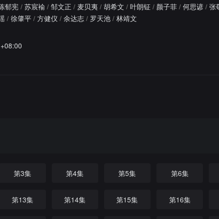
陈郁宪
/
苏宸褕
/
邹文正
/
麦贝夷
/
胡希文
/
叶朗钲
/
颜子菲
/
何思谚
/
张
瑶
/
徐肇平
/
方健仪
/
余达志
/
罗天池
/
林靖文
1+08:00
第3集
第4集
第5集
第6集
第13集
第14集
第15集
第16集