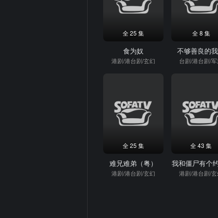
全 25 集
全 8 集
食为奴
不够善良的
港剧/港台剧/玄幻
台剧/港台剧/
全 25 集
全 43 集
难兄难弟（粤）
我和僵尸有个约
港剧/港台剧/玄幻
港剧/港台剧/