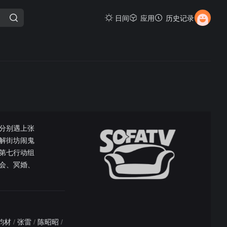
日间
应用
历史记录
分别遇上张
解街坊闹鬼
第七行动组
胜会、冥婚、
韵材
/
张雷
/
陈昭昭
/