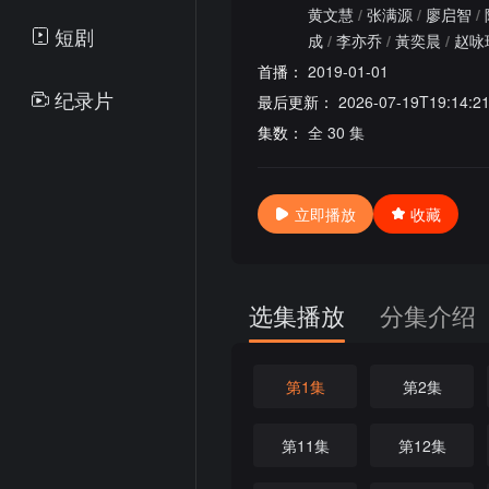
黄文慧
/
张满源
/
廖启智
/
短剧
成
/
李亦乔
/
黃奕晨
/
赵咏
首播：
2019-01-01
纪录片
最后更新：
2026-07-19T19:14:2
集数：
全 30 集
立即播放
收藏
选集播放
分集介绍
第1集
第2集
第11集
第12集