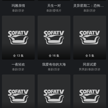
玛雅亲情
天生一对
灵异星期二：恐怖无极限
泰剧/历史
泰剧/爱情片
泰剧/历史
全 13 集
全 16 集
全 5 集
一夜轻欢
我爱有你的大海
同居试爱
泰剧/历史
泰剧/历史
男男剧/泰剧/历史