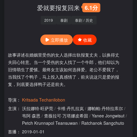
爱就要报复回来
6.1分
2019
泰剧
泰剧
/
历史
立即播放
收藏
故事讲述在婚姻里受伤的女人选择出轨报复丈夫，以换得丈
夫回心转意。当一个受伤的女人找了一个牛郎，他们却以为
旧情萌生了爱愫。最终女主该如何选择爱。老公不爱我了，
当我找了个鸭子，马上投入真感情了，前夫说这只是爱的报
复，到底要选择鸭子还是前夫。
导演：
Kritsada Techanilobon
主演：
沃拉娜特·旺萨莞
/
卡维·丹扎拉岚
/
娜帕帕·丹特拉库尔
/
韦阿·森恩
/
查薇拉可·万塔娜皮希固
/
Yanee Jongwisut
/
Petch Krunnapol Teansuwan
/
Ratchanok Sangchuto
首播：
2019-01-01