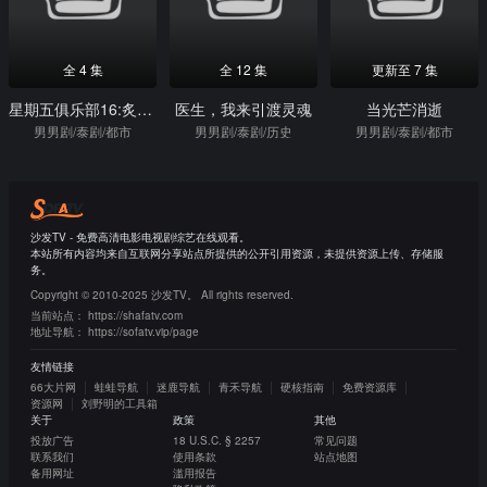
全 4 集
全 12 集
更新至 7 集
星期五俱乐部16:炙烈爱情之继父爱我
医生，我来引渡灵魂
当光芒消逝
男男剧/泰剧/都市
男男剧/泰剧/历史
男男剧/泰剧/都市
沙发TV - 免费高清电影电视剧综艺在线观看。
本站所有内容均来自互联网分享站点所提供的公开引用资源，未提供资源上传、存储服
务。
Copyright © 2010-2025 沙发TV。 All rights reserved.
当前站点：
https://shafatv.com
地址导航：
https://sofatv.vip/page
友情链接
66大片网
蛙蛙导航
迷鹿导航
青禾导航
硬核指南
免费资源库
资源网
刘野明的工具箱
关于
政策
其他
投放广告
18 U.S.C. § 2257
常见问题
联系我们
使用条款
站点地图
备用网址
滥用报告