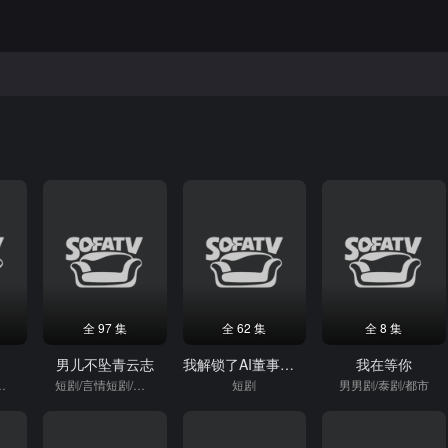
全 97 集
全 62 集
全 8 集
人
男儿不坠青云志
我解锁了AI董事长（62集）李永鑫＆杨子愉
我在等你
短剧/逆袭
短剧/言情短剧/逆袭
短剧
男男剧/泰剧/都市