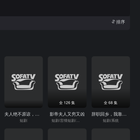
排序
全 126 集
全 68 集
夫人绝不原谅，高冷渣夫失控了
影帝夫人又穷又凶
辞职回乡，我靠草药系统日入过万
短剧
短剧/言情短剧/逆袭
短剧/系统