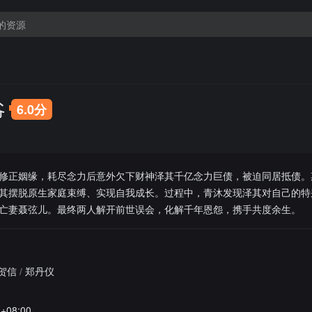
爷
6.0分
修正姻缘，耗尽念力后意外欠下财神泽其千亿念力巨债，被迫同居抵债。
其摆脱原生家庭束缚、实现自我成长。过程中，青沐发现泽其对自己的特
亡妻聂弦儿。最终两人解开前世误会，化解千年恩怨，携手共度余生。
贺信
/
郑丹仪
1+08:00