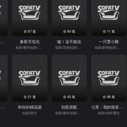
全 67 集
全 60 集
全 11 集
被早餐店踢出群后，我把整层楼订单给了隔壁
春夜尽琉光
嘘！这不能说
一只贾小蝶
短剧/都市短剧/重生
短剧/言情短剧/逆袭
短剧/剧情短剧/逆袭
全 21 集
全 45 集
全 96 集
撕掉苦难标签，林家千金她不好惹
和你的桃花源
别惹原配
七零：我的致富路，自己走
短剧/现代
短剧/都市短剧/重生
短剧/乡村/重生