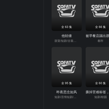
全 63 集
全 66 集
他轻缠
甜宠/短剧/古装短剧
都市
全 95 集
全 60 集
昨夜思念如风
短剧/言情短剧/逆袭
短剧/校园