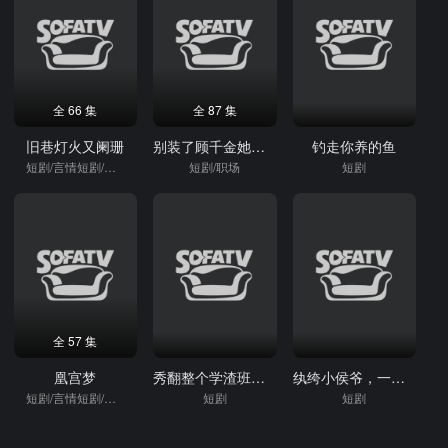
全 66 集
全 87 集
旧巷灯火又阑珊
别装了顾千金她在线打假
钓走你养的鱼
短剧/言情短剧/逆袭
短剧/职场
短剧
全 57 集
凰宫梦
秀翻整个学渣班！你管这叫班主任
纨绔小侯爷，一朝觉醒君临天下
短剧/言情短剧/逆袭
短剧
短剧