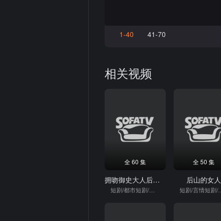
1-40
41-70
相关视频
全 60 集
全 50 集
拥吻御史大人后我拥有读心术
后山的女
短剧/都市短剧/重生
短剧/言情