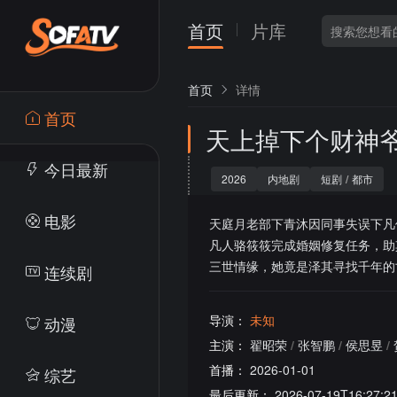
首页
片库
首页
详情
首页
天上掉下个财神
今日最新
2026
内地剧
短剧
/
都市
电影
天庭月老部下青沐因同事失误下凡
凡人骆筱筱完成婚姻修复任务，助
三世情缘，她竟是泽其寻找千年的
连续剧
导演：
未知
动漫
主演：
翟昭荣
/
张智鹏
/
侯思昱
/
首播：
2026-01-01
综艺
最后更新：
2026-07-19T16:27:2