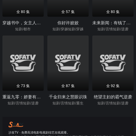
全 80 集
全 57 集
全 80 集
穿越书中，女主人设崩了
你好许姣姣
未来新闻：有钱了稳住别浪
短剧/都市
短剧/穿越短剧/穿越
短剧/言情短剧/逆袭
全 73 集
全 87 集
全 92 集
重返九零：娇妻有点狠
千金归来之慧眼识珠
绝望主妇的霸气逆袭
短剧/言情短剧/逆袭
短剧/言情短剧/重生
短剧/言情短剧/逆袭
沙发TV - 免费高清电影电视剧综艺在线观看。