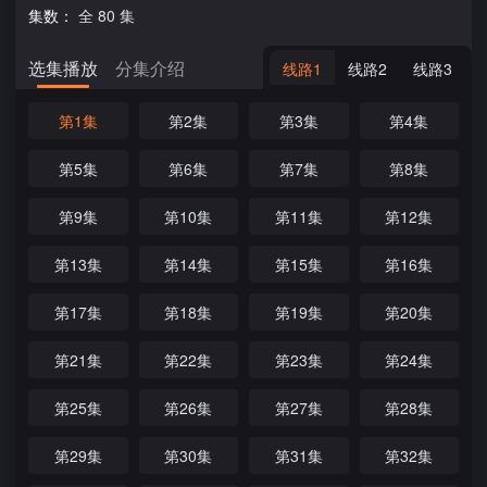
集数：
全 80 集
选集播放
分集介绍
线路1
线路2
线路3
第1集
第2集
第3集
第4集
第5集
第6集
第7集
第8集
第9集
第10集
第11集
第12集
第13集
第14集
第15集
第16集
第17集
第18集
第19集
第20集
第21集
第22集
第23集
第24集
第25集
第26集
第27集
第28集
第29集
第30集
第31集
第32集