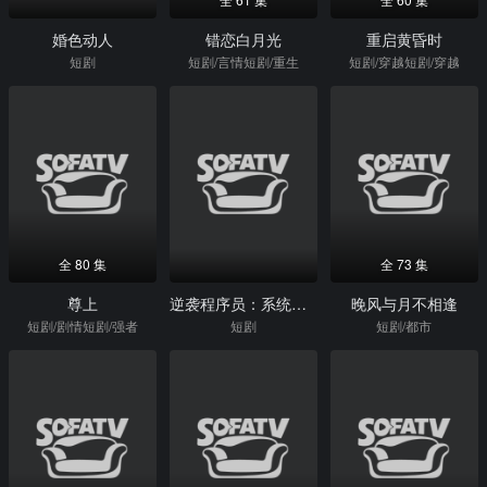
婚色动人
错恋白月光
重启黄昏时
短剧
短剧/言情短剧/重生
短剧/穿越短剧/穿越
全 80 集
全 73 集
尊上
逆袭程序员：系统带我闯巅峰
晚风与月不相逢
短剧/剧情短剧/强者
短剧
短剧/都市