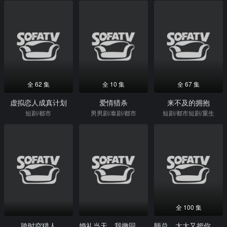
全 62 集
全 10 集
全 67 集
虚拟恋人成真计划
爱情猎杀
来不及的拥抱
短剧/都市
男男剧/泰剧/都市
短剧/都市短剧/重生
全 100 集
跨时空猎人
婚礼当天，我撤回一个亿
顾总，太太又把你拉黑了