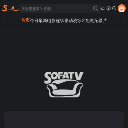
首页
今日最新
电影
连续剧
动漫
综艺
短剧
纪录片