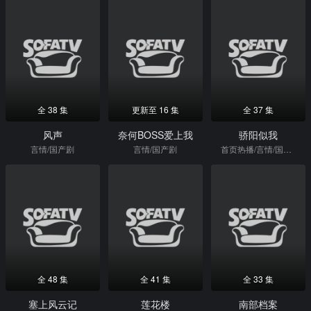
全 38 集
更新至 16 集
全 37 集
风声
奈何BOSS爱上我
骄阳似我
言情/国产剧
言情/国产剧
首页热播/言情/国产剧
全 48 集
全 41 集
全 33 集
塞上风云记
莲花楼
南部档案