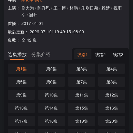
主演：
佟大为
/
陈乔恩
/
王一博
/
林鹏
/
朱刚日尧
/
赖婧
/
祝雨
辛
/
谢帅
首播：
2017-01-01
最后更新：
2026-07-19T19:49:15+08:00
集数：
全 42 集
选集播放
分集介绍
线路1
线路2
线路3
第1集
第2集
第3集
第4集
第5集
第6集
第7集
第8集
第9集
第10集
第11集
第12集
第13集
第14集
第15集
第16集
第17集
第18集
第19集
第20集