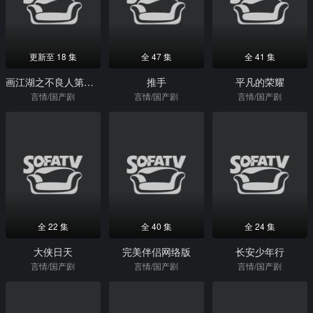
更新至 18 集
全 47 集
全 41 集
画江湖之不良人第一季
推手
平凡的荣耀
言情/国产剧
言情/国产剧
言情/国产剧
全 22 集
全 40 集
全 24 集
大侠日天
完美伴侣网络版
长安少年行
言情/国产剧
言情/国产剧
言情/国产剧