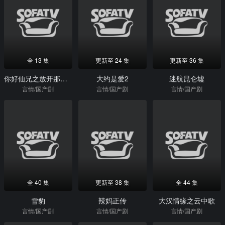
全 13 集
更新至 24 集
更新至 36 集
你好仙兄之放开那只魔兽
大约是爱2
迷航昆仑墟
言情/国产剧
言情/国产剧
言情/国产剧
全 40 集
更新至 38 集
全 44 集
雪豹
辣妈正传
大汉情缘之云中歌
言情/国产剧
言情/国产剧
言情/国产剧