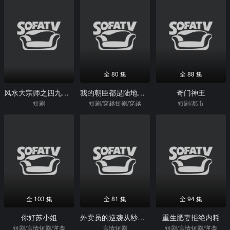
全 80 集
全 88 集
风水大宗师之四九伏魔传
我的朝臣都是陆地神仙
奇门神王
短剧
短剧/穿越短剧/穿越
短剧/都市
全 103 集
全 81 集
全 94 集
你好苏小姐
外卖员的逆袭从秒杀系统开始
重生肥妻拒绝内耗
短剧/言情短剧/逆袭
言情短剧
短剧/言情短剧/逆袭