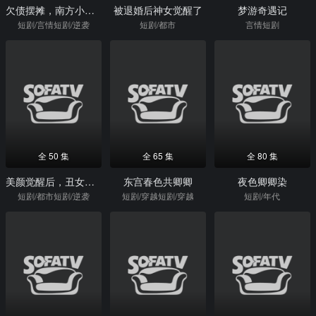
欠债摆摊，南方小土豆追我跑
被退婚后神女觉醒了
梦游奇遇记
短剧/言情短剧/逆袭
短剧/都市
言情短剧
全 50 集
全 65 集
全 80 集
美颜觉醒后，丑女逆袭
东宫春色共卿卿
夜色卿卿染
短剧/都市短剧/逆袭
短剧/穿越短剧/穿越
短剧/年代