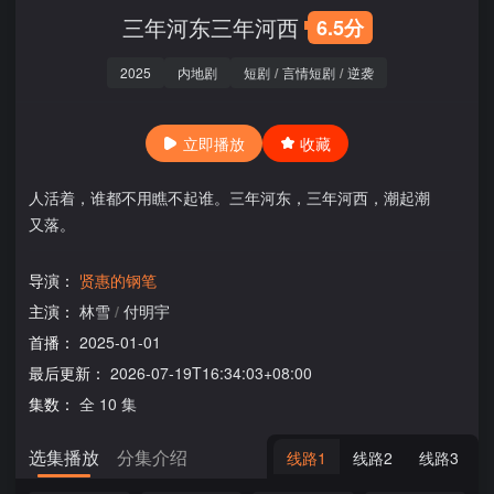
三年河东三年河西
6.5分
2025
内地剧
短剧
/
言情短剧
/
逆袭
立即播放
收藏
人活着，谁都不用瞧不起谁。三年河东，三年河西，潮起潮
又落。
导演：
贤惠的钢笔
主演：
林雪
/
付明宇
首播：
2025-01-01
最后更新：
2026-07-19T16:34:03+08:00
集数：
全 10 集
选集播放
分集介绍
线路1
线路2
线路3