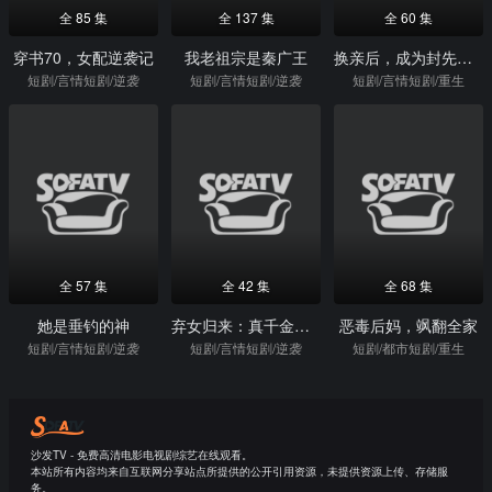
全 85 集
全 137 集
全 60 集
穿书70，女配逆袭记
我老祖宗是秦广王
换亲后，成为封先生的心尖宠
短剧/言情短剧/逆袭
短剧/言情短剧/逆袭
短剧/言情短剧/重生
全 57 集
全 42 集
全 68 集
她是垂钓的神
弃女归来：真千金手撕坏命剧本
恶毒后妈，飒翻全家
短剧/言情短剧/逆袭
短剧/言情短剧/逆袭
短剧/都市短剧/重生
沙发TV - 免费高清电影电视剧综艺在线观看。
本站所有内容均来自互联网分享站点所提供的公开引用资源，未提供资源上传、存储服
务。