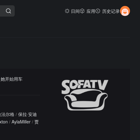
日间
应用
历史记录
，她开始用车
拉法尔格
/
保拉·安迪
xton
/
AylaMiller
/
贾