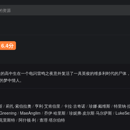
6.4分
欢迎的高中生在一个电闪雷鸣之夜意外复活了一具英俊的维多利时代的尸体
的梦中情人。
斯
/
莉扎·索伯拉奧
/
亨利·艾肯伯里
/
卡拉·古奇诺
/
珍娜·戴维斯
/
特里纳·
sGreening
/
MaeAnglim
/
乔伊·哈里斯
/
珍妮弗·皮尔斯·马尔萨斯
/
LukeSe
·克里斯特
/
阿什顿·利
/
查理·塔尔伯特