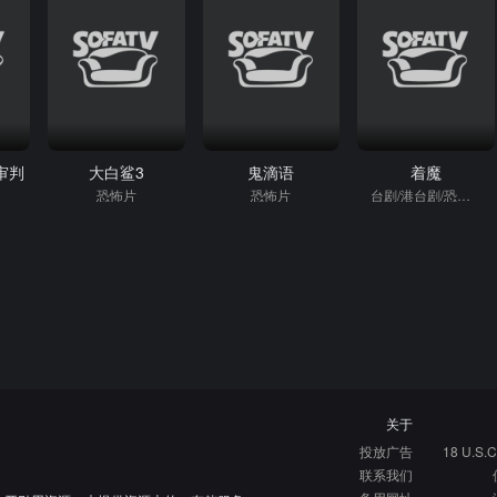
审判
大白鲨3
鬼滴语
着魔
恐怖片
恐怖片
台剧/港台剧/恐怖片
关于
投放广告
18 U.S.C
联系我们