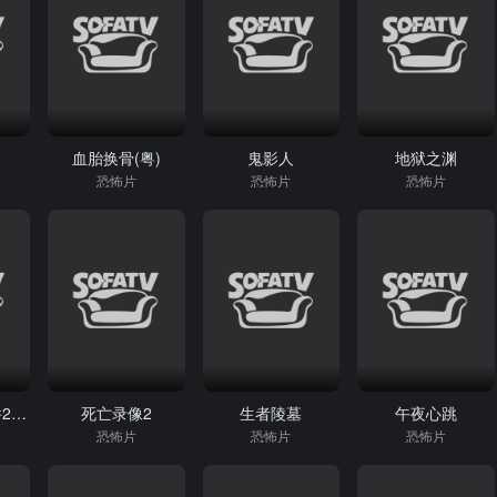
血胎换骨(粤)
鬼影人
地狱之渊
恐怖片
恐怖片
恐怖片
太平间闹鬼事件2：佐治亚鬼屋事件
死亡录像2
生者陵墓
午夜心跳
恐怖片
恐怖片
恐怖片