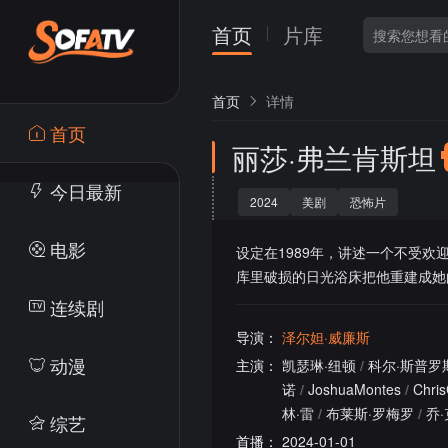
首页
片库
首页
详情
首页
丽莎·弗兰肯斯坦
今日最新
2024
美剧
恐怖片
电影
设定在1989年，讲述一个不受
库里破损的日光浴床把他重建成她
连续剧
导演：
泽尔妲·威廉斯
动漫
主演：
凯瑟琳·纽顿
/
科尔·斯普罗
诺
/
JoshuaMontes
/
Chri
林·雷
/
布莱斯·罗梅罗
/
乔
综艺
首播：
2024-01-01